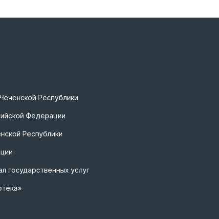
 Чеченской Республики
сийской Федерации
нской Республики
ации
л государственных услуг
отека»