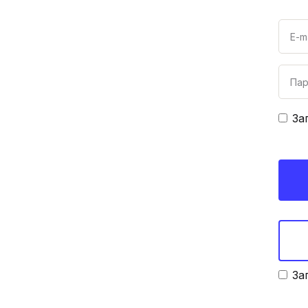
За
За