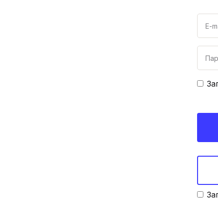
За
За