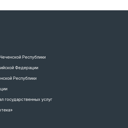
 Чеченской Республики
сийской Федерации
нской Республики
ации
л государственных услуг
отека»