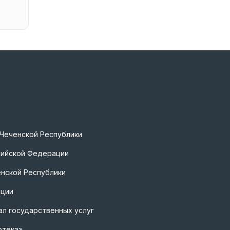
 Чеченской Республики
сийской Федерации
нской Республики
ации
л государственных услуг
отека»