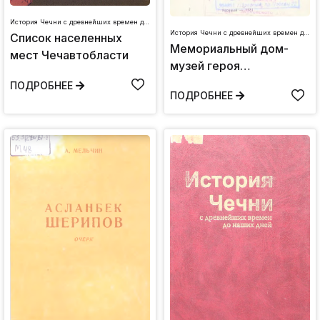
История Чечни с древнейших времен до наших дней
История Чечни с древнейших времен до наших дней
Список населенных
Мемориальный дом-
мест Чечавтобласти
музей героя
Гражданской войны
ПОДРОБНЕЕ
ПОДРОБНЕЕ
А.Д. Шерипова.