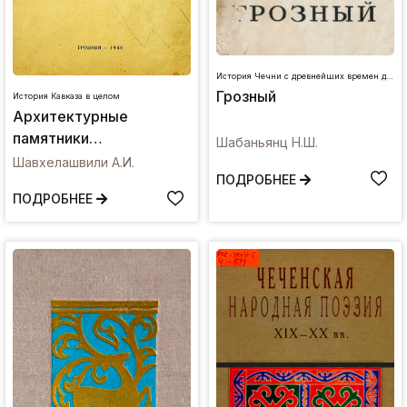
История Чечни с древнейших времен до наших дней
Грозный
История Кавказа в целом
Архитектурные
памятники
Шабаньянц Н.Ш.
Средневековья и
Шавхелашвили А.И.
ПОДРОБНЕЕ
исторические места,
ПОДРОБНЕЕ
связанные с
Гражданской войной в
Чечено-Ингушетии