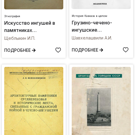
История Кавказа в целом
Этнография
Грузино-чечено-
Искусство ингушей в
ингушские
памятниках
взаимоотношения
материальной культуры
Шавхелашвили А.И.
Щеблыкин И.П.
ПОДРОБНЕЕ
ПОДРОБНЕЕ