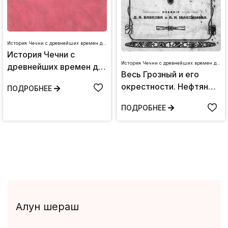
История Чечни с древнейших времен до наших дней
История Чечни с
История Чечни с древнейших времен до наших дней
древнейших времен до
Весь Грозный и его
наших дней: Том I
окрестности. Нефтяные
ПОДРОБНЕЕ
промыслы. Курорт
ПОДРОБНЕЕ
Горячеводск.
Алун шераш