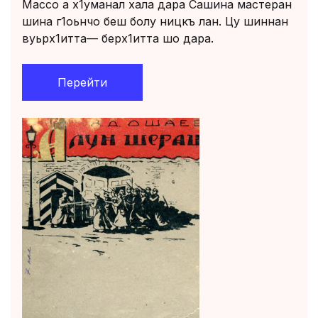
Массо а х1уманал хала дара Сашина мастеран
шина г1оьнчо беш болу ницкъ лан. Цу шиннан
вуьрх1итта— берх1итта шо дара.
Перейти