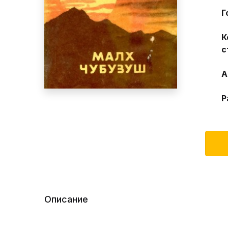
Г
К
с
А
Р
Описание