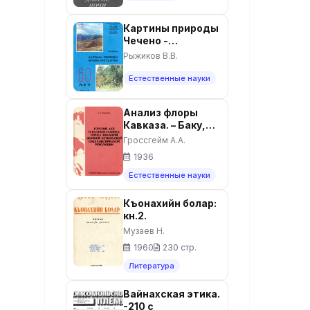
Картины природы
Чечено -
Ингушетии. -
Рыжиков В.В.
Грозный : Чеч.-
Инг. кн. изд., 1988.
Естественные науки
- 26 с.
Анализ флоры
Кавказа. – Баку,
1936. – 260 с.
Гроссгейм А.А.
1936
Естественные науки
Къонахийн болар:
кн.2.
Музаев Н.
1960
230 стр.
Литература
Вайнахская этика.
-210 с