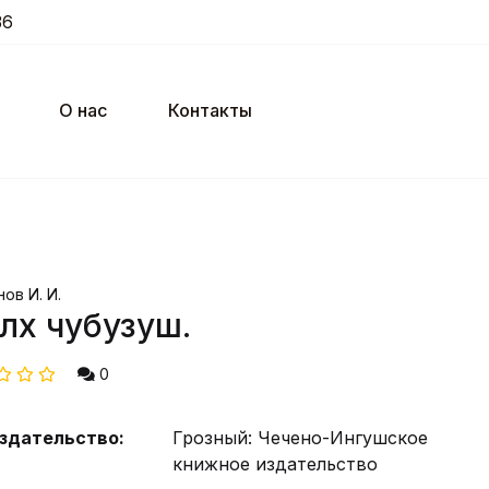
36
О нас
Контакты
ов И. И.
лх чубузуш.
0
здательство:
Грозный: Чечено-Ингушское
книжное издательство