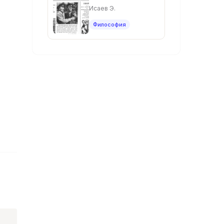
Исаев Э.
Философия