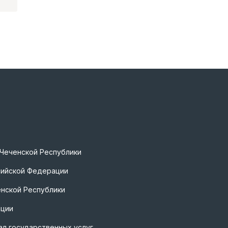
 Чеченской Республики
сийской Федерации
нской Республики
ации
л государственных услуг