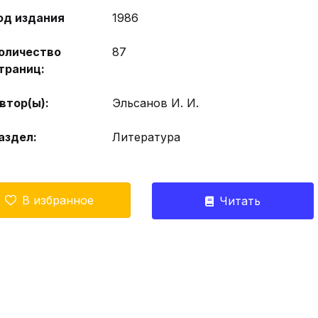
од издания
1986
оличество
87
траниц:
втор(ы):
Эльсанов И. И.
аздел:
Литература
В избранное
Читать