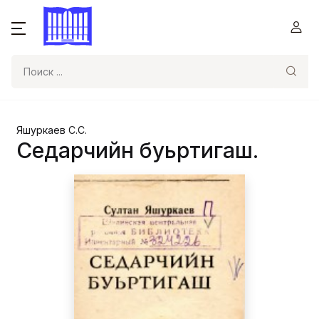
Поиск
Яшуркаев С.С.
Седарчийн буьртигаш.