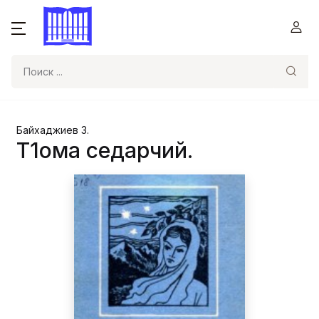
Поиск
Байхаджиев З.
Т1ома седарчий.