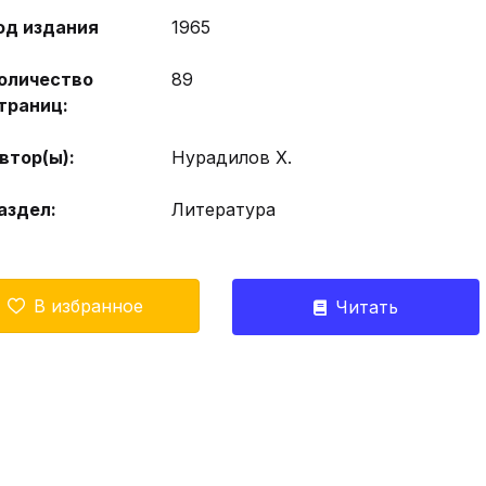
од издания
1965
оличество
89
траниц:
втор(ы):
Нурадилов Х.
аздел:
Литература
В избранное
Читать