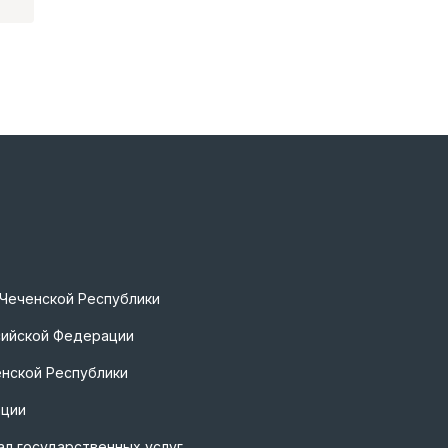
 Чеченской Республики
сийской Федерации
нской Республики
ации
л государственных услуг