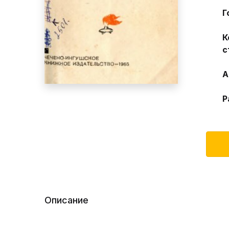
Г
К
с
А
Р
Описание