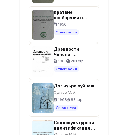
Института
археологии. Вып.
Краткие
89. – Москва,
сообщения о
1962. – 134 с.
докладах и
1956
полевых
Этнография
исследованиях
Института
истории
Древности
материальной
Чечено-
культуры. Вып. 64.
Ингушетии
– Москва, 1956. –
1963
281 стр.
132 с.
Этнография
Даг чуьра суйнаш.
Сулаев М. А.
1968
88 стр.
Литература
Социокультурная
идентификация в
регионе
Юсупов М.М.