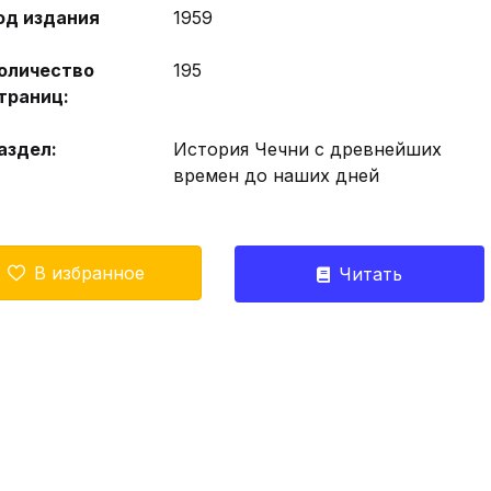
од издания
1959
оличество
195
траниц:
аздел:
История Чечни с древнейших
времен до наших дней
В избранное
Читать