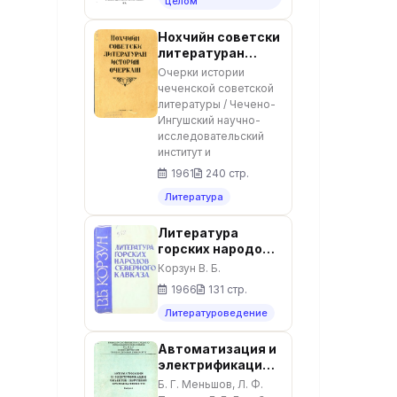
целом
Нохчийн советски
литературан
историн очеркаш
Очерки истории
чеченской советской
литературы / Чечено-
Ингушский научно-
исследовательский
институт и
1961
240 стр.
Литература
Литература
горских народов
Северного
Корзун В. Б.
Кавказа:
1966
131 стр.
дооктябрьский
период
Литературоведение
Автоматизация и
электрификация
объектов
Б. Г. Меньшов, Л. Ф.
нефтяной