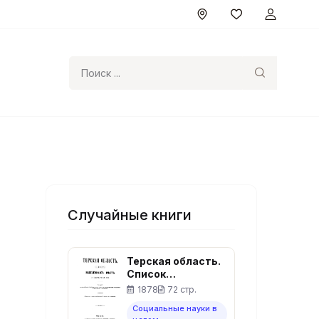
Поиск
Случайные книги
Терская область.
Список
населенных мест
1878
72 стр.
по сведениям
Социальные науки в
1874 года.