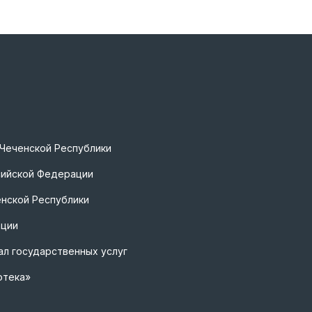
 Чеченской Республики
сийской Федерации
нской Республики
ации
л государственных услуг
отека»