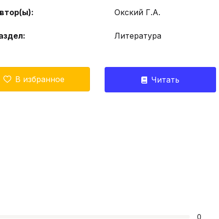
втор(ы):
Окский Г.А.
аздел:
Литература
В избранное
Читать
0