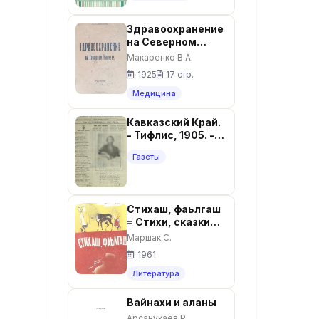
Здравоохранение
на Северном
Кавказе
Макаренко В.А.
1925
17 стр.
Медицина
Кавказский Край.
- Тифлис, 1905. -
16с.
Газеты
Стихаш, фаьлгаш
= Стихи, сказки
(на ингушском
Маршак С.
языке). -Грозный:
1961
Чечено-
Ингушское
Литература
книжное
издательство,
Вайнахи и аланы
1961. - 144 с.
Арсанукаев Р.