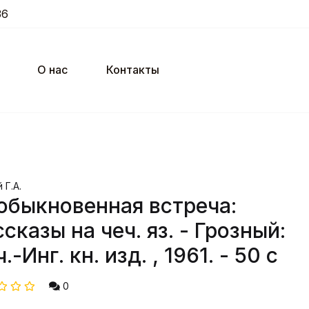
36
О нас
Контакты
 Г.А.
обыкновенная встреча:
сказы на чеч. яз. - Грозный:
.-Инг. кн. изд. , 1961. - 50 с
0