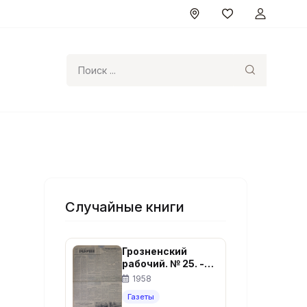
Поиск
Случайные книги
Грозненский
рабочий. № 25. -
Грозный, 1958. - 4
1958
с.
Газеты