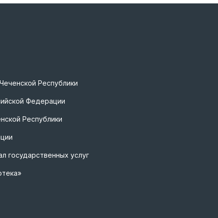
 Чеченской Республики
сийской Федерации
нской Республики
ации
л государственных услуг
отека»