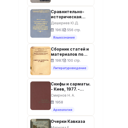
Сравнительно-
историческая
грамматика
Дешериев Ю.Д.
нахских языков и
1963
556 стр.
проблемы
происхождения и
Языкознание
исторического
развития горских
Сборник статей и
кавказских
материалов по
народов
вопросам
1987
100 стр.
нахского
Литературоведение
языкознания.
Известия, том X.
Выпуск 2.
Скифы и сарматы.
Языкознание.
- Киев, 1977. -
Сборник статей и
231с.
материалов
Смирнов Н. А.
1958
Археология
Очерки Кавказа
Маркова Е.