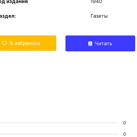
од издания
1940
аздел:
Газеты
В избранное
Читать
0
0