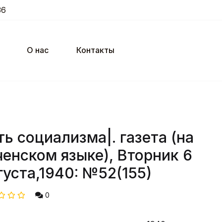
36
О нас
Контакты
ть социализма|. газета (на
ченском языке), Вторник 6
густа,1940: №52(155)
0