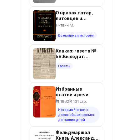
Института
истории
О нравах татар,
материальной
литовцев и
культуры. Вып.58.
москвитян. -
- Москва, 1955. -
Литвин М.
Москва: Изд-во
216 с.
МГУ, 1994. - 151 с. -
Всемирная история
ISBN 5-211-02610-
1$ 1994
Кавказ: газета №
58:Выходит
еженедельно 29
Газеты
июля 1865г. -
Тифлись.
Избранные
статьи и речи
1962
131 стр.
История Чечни с
древнейших времен
до наших дней
Фельдмаршал
Князь Александр