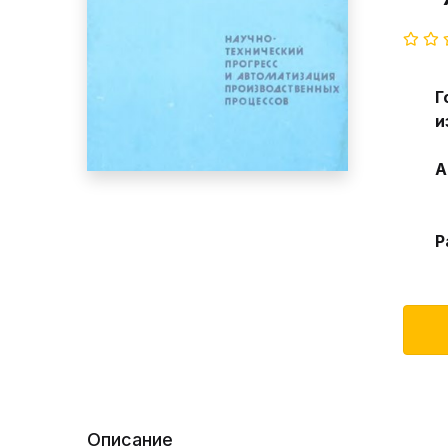
Г
и
А
Р
Описание