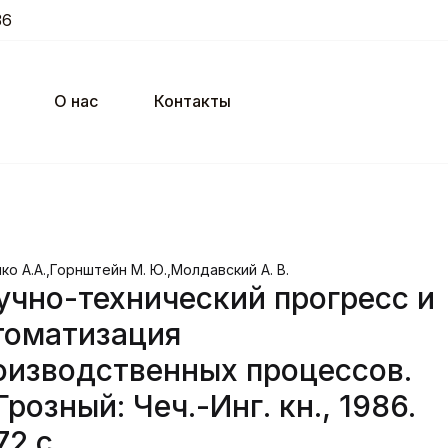
36
О нас
Контакты
о А.А.,Горнштейн М. Ю.,Молдавский А. В.
учно-технический прогресс и
томатизация
оизводственных процессов.
розный: Чеч.-Инг. кн., 1986.
72 с.