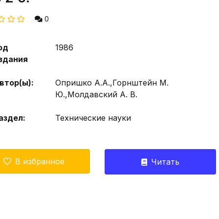
0
од
1986
здания
втор(ы):
Опришко А.А.,Горнштейн М.
Ю.,Молдавский А. В.
аздел:
Технические науки
В избранное
Читать