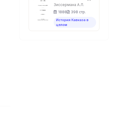
Иванович
Зиссермана А.Л.
Барятинский –
1888
398 стр.
Том первый
История Кавказа в
целом