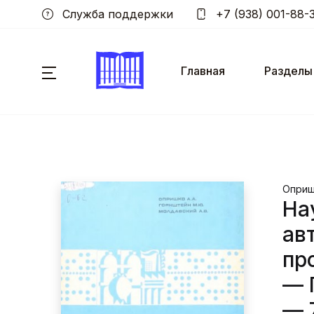
Служба поддержки
+7 (938) 001-88-
Главная
Разделы
Опришк
На
ав
пр
— Г
— 