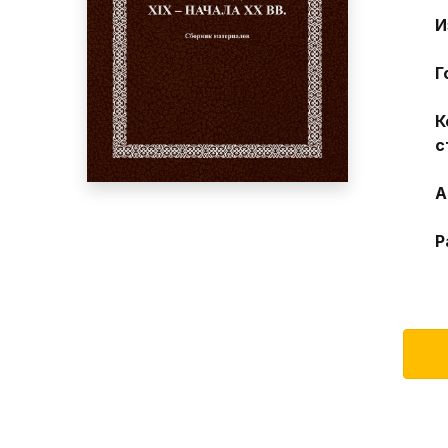
И
Г
К
с
А
Р