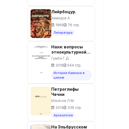
Лийрбоцур.
Хамидов А.
1969
76 стр.
Литература
Нахи: вопросы
этнокультурной
истории (I
Гумба Г.Д.
тысячелетие до
2016
544 стр.
н.э. )
История Кавказа в
целом
Петроглифы
Чечни
Ильясов Л.М.
2014
336 стр.
Археология
На Эльбрусском