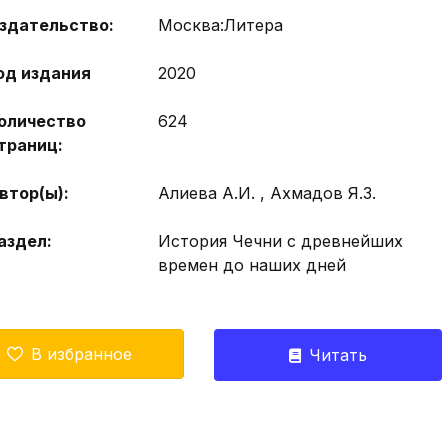
здательство:
Москва:Литера
од издания
2020
оличество
624
траниц:
втор(ы):
Алиева А.И. , Ахмадов Я.З.
аздел:
История Чечни с древнейших
времен до наших дней
В избранное
Читать