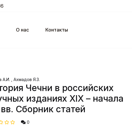
36
О нас
Контакты
 А.И. , Ахмадов Я.З.
тория Чечни в российских
учных изданиях XIX – начала
 вв. Сборник статей
0