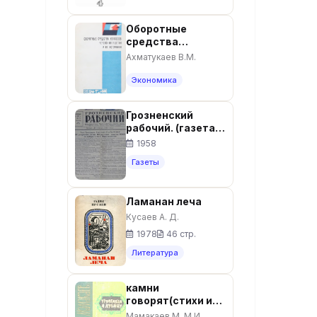
Оборотные
средства
колхозов Чечено-
Ахматукаев В.М.
Ингушетии и их
источники.-
Экономика
Грозный, Чеч.-
Инг. кн. изд.,
Грозненский
1973.-100с.
рабочий. (газета):
Среда, 15 января
1958
1958: №11(10.237)
Газеты
Ламанан леча
Кусаев А. Д.
1978
46 стр.
Литература
камни
говорят(стихи и
поэма на
Мамакаев М. М.И