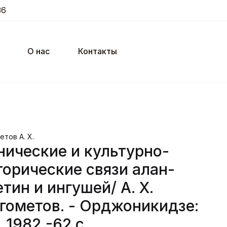
36
О нас
Контакты
тов А. X.
нические и культурно-
торические связи алан-
етин и ингушей/ А. Х.
гометов. - Орджоникидзе:
 1982,-62 с.