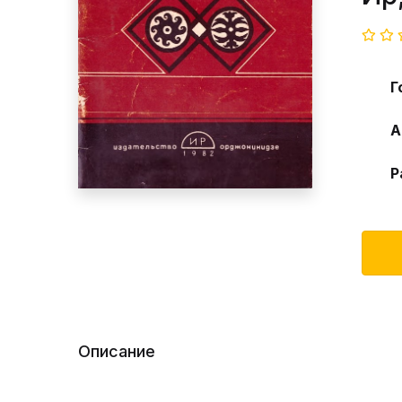
Г
А
Р
Описание