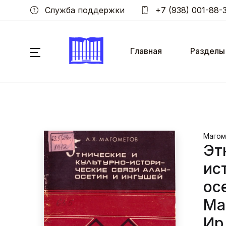
Служба поддержки
+7 (938) 001-88-
Главная
Разделы
Магоме
Эт
ис
ос
Ма
Ир,