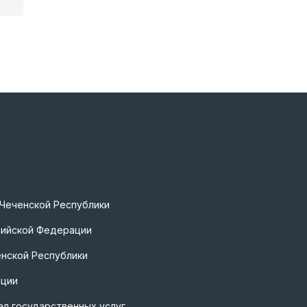
 Чеченской Республики
сийской Федерации
нской Республики
ации
л государственных услуг