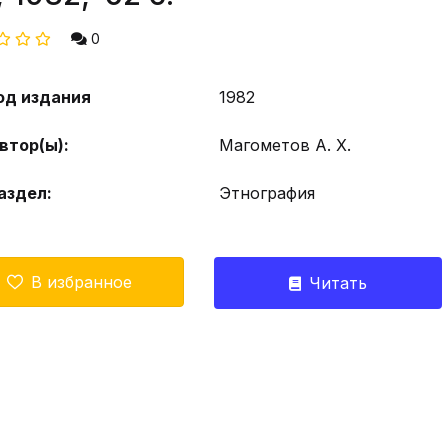
0
од издания
1982
втор(ы):
Магометов А. X.
аздел:
Этнография
В избранное
Читать