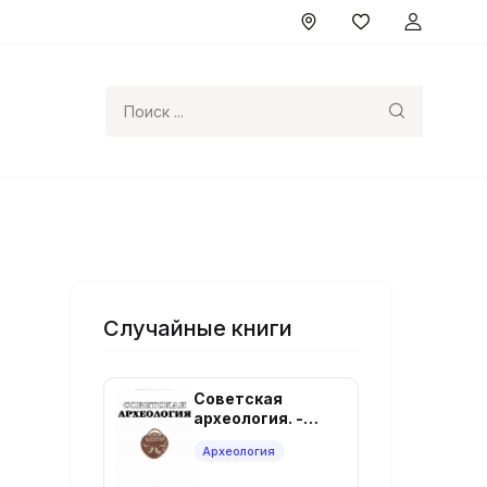
Поиск
Случайные книги
Советская
археология. -
Москва: Наука,
Археология
1987. - 321 с.