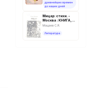
древнейших времен
Ингушского
до наших дней
обкома КПСС
Мицар: стихи. -
Москва : КНИГА,
1992. - 140 с.
Мацаев С.Я.
Литература