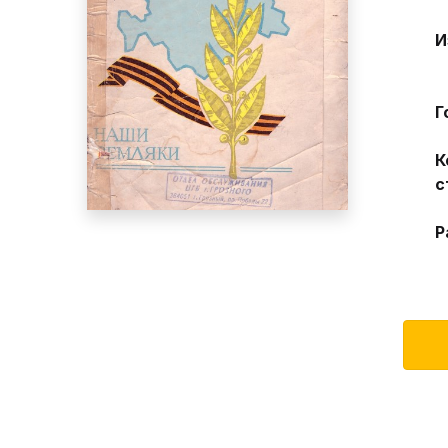
И
Г
К
с
Р