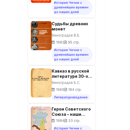
Ингушетии
История Чечни с
древнейших времен
до наших дней
Судьбы древних
монет
Виноградов В.Б.
1982
95 стр.
История Чечни с
древнейших времен
до наших дней
Кавказ в русской
литературе 30-х
годов X IX века:
Виноградов Б.С.
Очерки
1966
184 стр.
Литературоведение
Герои Советского
Союза – наши
земляки.
1984
33 стр.
Партийный архив
История Чечни с
Чечено-