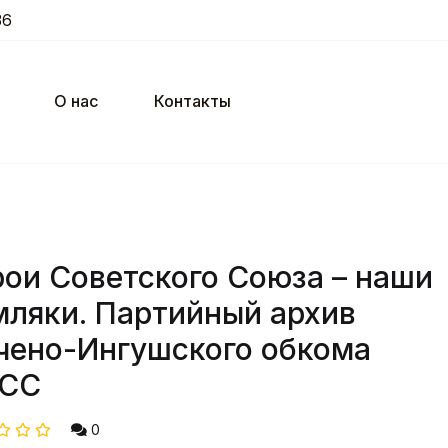
36
О нас
Контакты
рои Советского Союза – наши
мляки. Партийный архив
чено-Ингушского обкома
СС
0