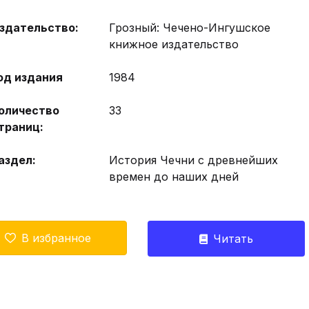
здательство:
Грозный: Чечено-Ингушское
книжное издательство
од издания
1984
оличество
33
траниц:
аздел:
История Чечни с древнейших
времен до наших дней
В избранное
Читать