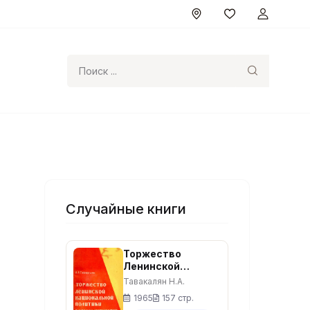
Поиск
Случайные книги
Торжество
Ленинской
национальной
Тавакалян Н.А.
политики в
1965
157 стр.
Чечено-