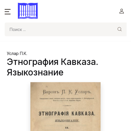
Поиск
Услар П.К.
Этнография Кавказа.
Языкознание