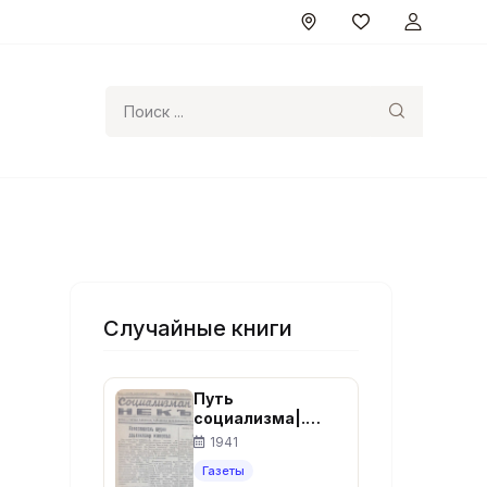
Поиск
Случайные книги
Путь
социализма|.
газета (на
1941
чеченском
Газеты
языке), Суббота 1