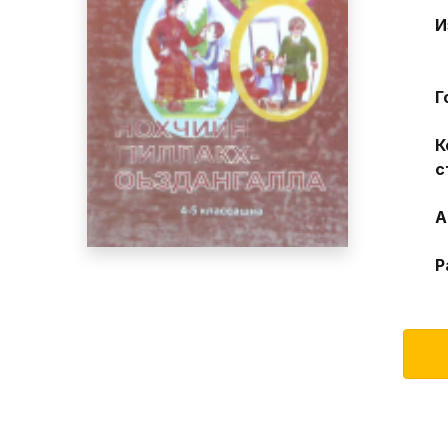
И
Г
К
с
А
Р