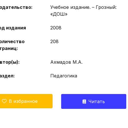
здательство:
Учебное издание. – Грозный:
«ДОШ»
од издания
2008
оличество
208
траниц:
втор(ы):
Ахмадов М.А.
аздел:
Педагогика
В избранное
Читать