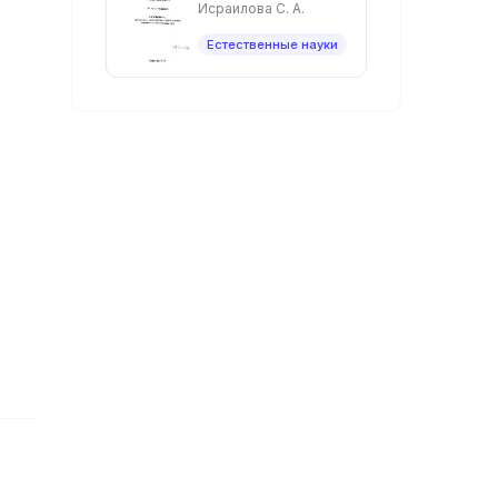
Чеченской
Исраилова С. А.
Республики и ее
анализ. -
Естественные науки
Астрахань, 2012. -
26с.