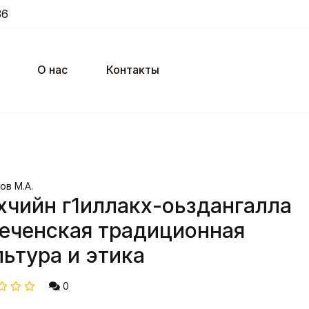
36
О нас
Контакты
ов М.А.
хчийн г1иллакх-оьздангалла
Чеченская традиционная
льтура и этика
0