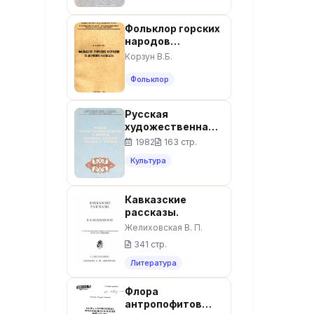
февраля,1941: №8
Фольклор горских
народов
Северного
Корзун В.Б.
Кавказа
(Дооктябрьский
Фольклор
период). -
Грозный: Чечено-
Русская
Ингушское кн.
художественная
изд-во, 1966. -
культура и
204 с.
1982
163 стр.
вопросы
Культура
духовного
наследия
чеченцев и
Кавказские
ингушей
рассказы.
Желиховская В. П.
341 стр.
Литература
Флора
антропофитов