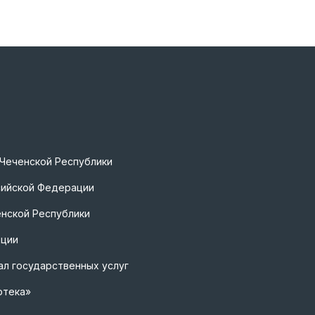
 Чеченской Республики
сийской Федерации
нской Республики
ации
л государственных услуг
отека»