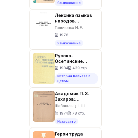
Ингушское
Языкознание
книжное
издательство
Лексика языков
-1976. - 237 с.
народов
Северного
Гальченко И. Е.
Кавказа в
1976
русском языке. –
Орджоникидзе,
Языкознание
1976. – 101с.
Русско-
Осетинские
отношения в XVIII
1984
439 стр.
веке. Том 2
История Кавказа в
целом
Академик П. З.
Захаров:
Художник из
Шабаньянц Н. Ш.
чеченцев (1816 –
1974
78 стр.
1846 гг.)
Искусство
Герои труда