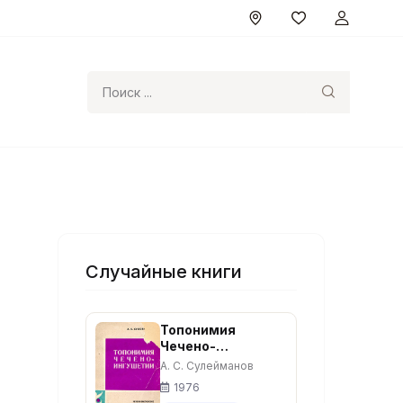
Поиск
Случайные книги
Топонимия
Чечено-
Ингушетии. Часть
А. С. Сулейманов
1. -Грозный:
1976
Чечено-