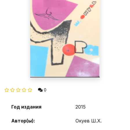
0
Год издания
2015
Автор(ы):
Окуев Ш.Х.