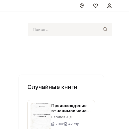
Поиск
Случайные книги
Происхождение
этнонимов чечен
и нохчи
Вагапов А.Д.
2006
47 стр.