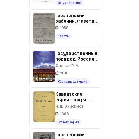
Языкознание
Грозненский
рабочий. (газета):
Пятница, 14
1958
февраля 1958:
Газеты
№32(10.258)
Государственный
порядок. Россия и
Кавказ. — Москва:
Фадеев Р. А.
Институт русской
2010
цивилизации,
2010. — 992 с. -
Юриспруденция
ISBN 978-5-
902725-36-7
Кавказские
евреи-горцы. –
Москва, 1888. -152
И. Ш. Анисимов
с.
1888
Этнография
Грозненский