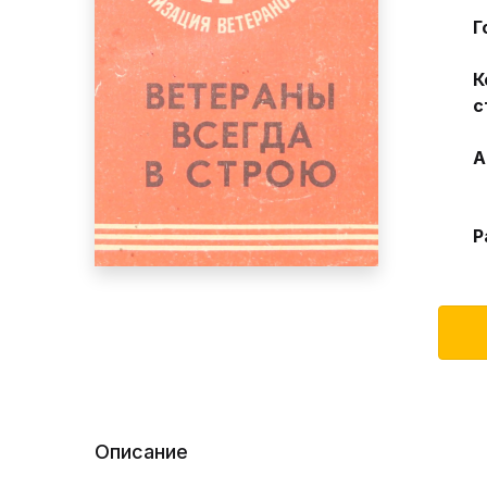
Г
К
с
А
Р
Описание