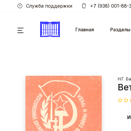
Служба поддержки
+7 (938) 001-88-
Главная
Разделы
Н.Г. Б
Ве
И