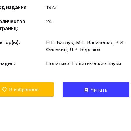
од издания
1973
оличество
24
траниц:
втор(ы):
Н.Г. Батлук, М.Г. Василенко, В.И.
Филькин, Л.В. Березюк
аздел:
Политика. Политические науки
В избранное
Читать