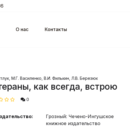
36
О нас
Контакты
атлук, М.Г. Василенко, В.И. Филькин, Л.В. Березюк
тераны, как всегда, встрою
0
здательство:
Грозный: Чечено-Ингушское
книжное издательство