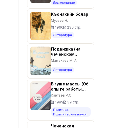
Языкознание
Къонахийн болар
Музаев Н.
1960
230 стр.
Литература
Подвижка (на
чеченском
языке). - Грозный:
Мамакаев М. А.
Чечено-
Ингушское
Литература
книжное
издательство,
В гуще массы (Об
1958. - 89с.
опыте работы
постоянных
Кантаев Р.С.
комиссий
1989
39 стр.
Верховного
Совета Чечено-
Политика.
Ингушской АССР).
Политические науки
Чеченская