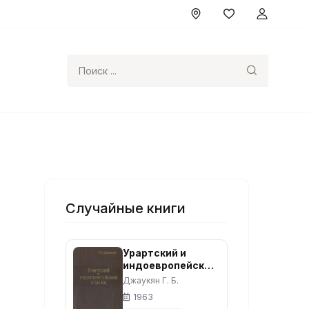
Поиск
Случайные книги
Урартский и
индоевропейские
языки. – Ереван,
Джаукян Г. Б.
1963. – 156 с.
1963