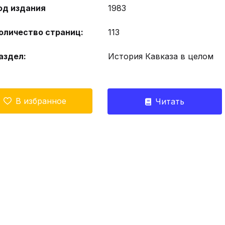
од издания
1983
оличество страниц:
113
аздел:
История Кавказа в целом
В избранное
Читать