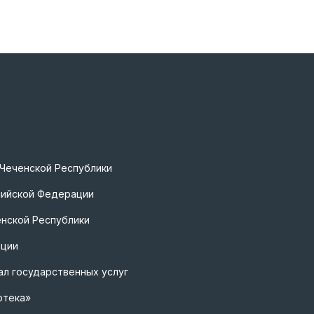
 Чеченской Республики
сийской Федерации
нской Республики
ации
л государственных услуг
отека»