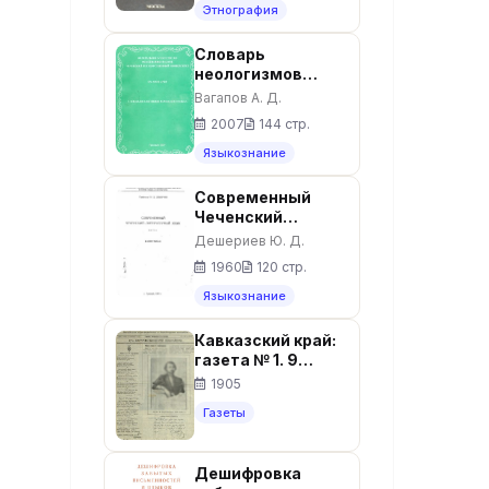
Москва, 2007. –
Этнография
415 с.
Словарь
неологизмов
чеченского языка
Вагапов А. Д.
2007
144 стр.
Языкознание
Современный
Чеченский
литературный
Дешериев Ю. Д.
язык
1960
120 стр.
Языкознание
Кавказский край:
газета № 1. 9
Октября 1905г.
1905
Выходит
Газеты
еженедельно.
Дешифровка