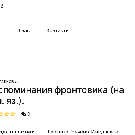
36
О нас
Контакты
тдинов А.
споминания фронтовика (на
. яз.).
0
здательство:
Грозный: Чечено-Ингушское