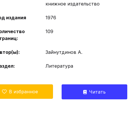
книжное издательство
од издания
1976
оличество
109
траниц:
втор(ы):
Зайнутдинов А.
аздел:
Литература
В избранное
Читать