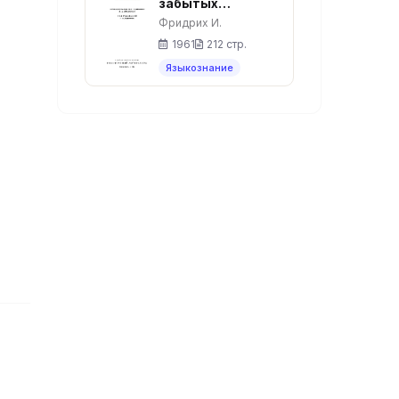
забытых
письменностей и
Фридрих И.
язык
1961
212 стр.
Языкознание