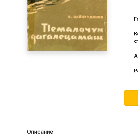
Г
К
с
А
Р
Описание