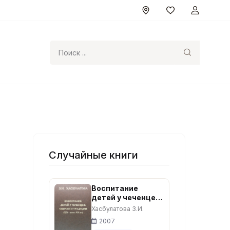
Поиск
Случайные книги
Воспитание
детей у чеченцев:
Обычаи и
Хасбулатова З.И.
традиции XIX –
2007
начало XX. –