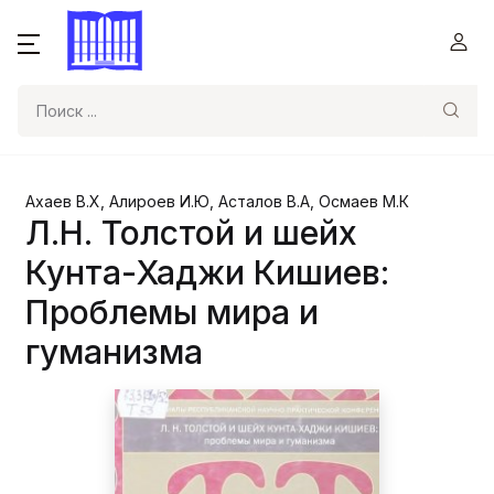
Поиск
Ахаев В.Х, Алироев И.Ю, Асталов В.А, Осмаев М.К
Л.Н. Толстой и шейх
Кунта-Хаджи Кишиев:
Проблемы мира и
гуманизма