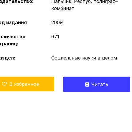
здательство:
Нальчик: Респуб. полиграф-
комбинат
од издания
2009
оличество
671
траниц:
аздел:
Социальные науки в целом
В избранное
Читать