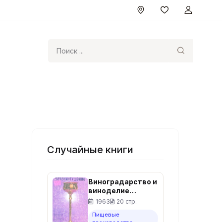
Поиск
Случайные книги
Виноградарство и
виноделие
Чечено-
1963
20 стр.
Ингушетии.
Пищевые