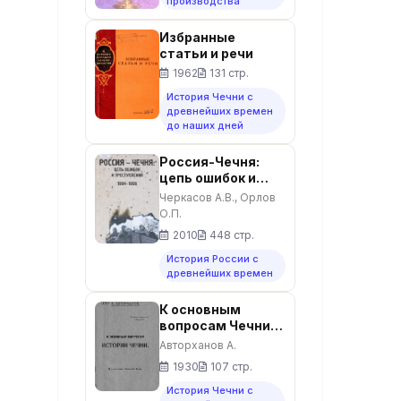
производства
Избранные
статьи и речи
1962
131 стр.
История Чечни с
древнейших времен
до наших дней
Россия-Чечня:
цепь ошибок и
преступлений
Черкасов А.В., Орлов
1994-1996
О.П.
2010
448 стр.
История России с
древнейших времен
К основным
вопросам Чечни
(К десятилетию
Авторханов А.
Советской Чечни)
1930
107 стр.
История Чечни с