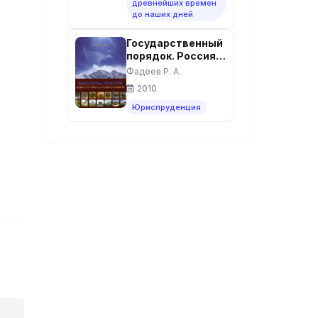
древнейших времен
до наших дней
Государственный
порядок. Россия и
Кавказ. — Москва:
Фадеев Р. А.
Институт русской
2010
цивилизации,
2010. — 992 с. -
Юриспруденция
ISBN 978-5-
902725-36-7