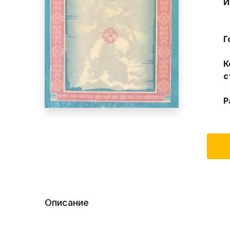
И
Г
К
с
Р
Описание