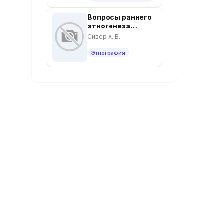
Вопросы раннего
этногенеза
адыгов. – 5 с.
Сивер А. В.
Этнография