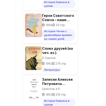
История Кавказа в
целом
Герои Советского
Союза – наши
земляки.
1984
33 стр.
Партийный архив
История Чечни с
Чечено-
древнейших времен
Ингушского
до наших дней
обкома КПСС
Слово друзей (на
чеч. яз.).
Х.Эдилов
1962
275 стр.
Литература
Записки Алексея
Петровича
Ермолова о войне
Ермолов А.Р.
1812 года
1863
219 стр.
История Кавказа в
целом