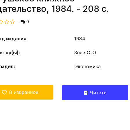
дательство, 1984. - 208 с.
0
од издания
1984
втор(ы):
Зоев С. О.
аздел:
Экономика
В избранное
Читать