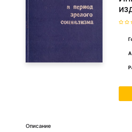
из
Г
А
Р
Описание