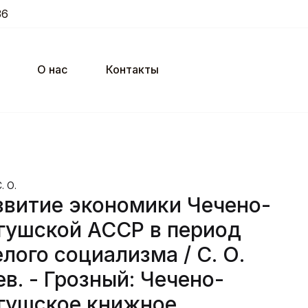
36
О нас
Контакты
. О.
звитие экономики Чечено-
гушской АССР в период
елого социализма / С. О.
ев. - Грозный: Чечено-
гушское книжное