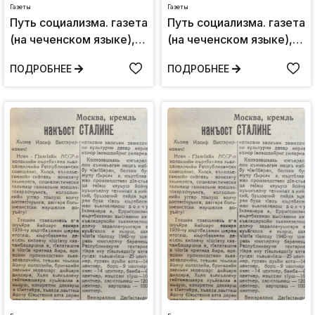
Газеты
Газеты
Путь социализма. газета
Путь социализма. газета
(на чеченском языке),
(на чеченском языке),
Четверг 8 июля,1943:
Вторник 8 июня,1941:
ПОДРОБНЕЕ
ПОДРОБНЕЕ
№75(389)
№37(244)