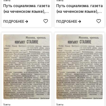
Газеты
Газеты
Путь социализма. газета
Путь социализма. газета
(на чеченском языке),
(на чеченском языке),
Понедельник 8
Вторник 8 апреля,1940:
ПОДРОБНЕЕ
ПОДРОБНЕЕ
июля,1940: №54(147)
№26(219)
Газеты
Газеты