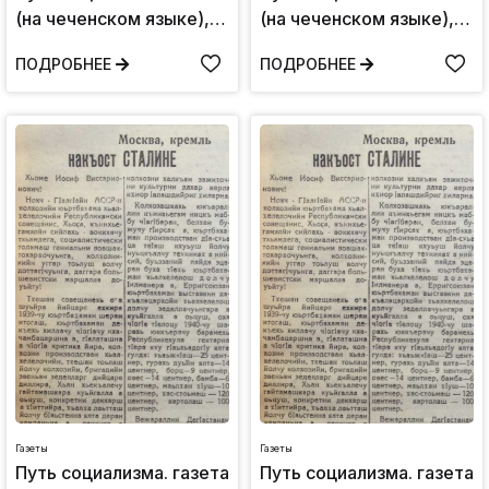
(на чеченском языке),
(на чеченском языке),
пятница 7 апреля,1939:
Понедельник 7
ПОДРОБНЕЕ
ПОДРОБНЕЕ
№23
августа,1939: №57
Газеты
Газеты
Путь социализма. газета
Путь социализма. газета