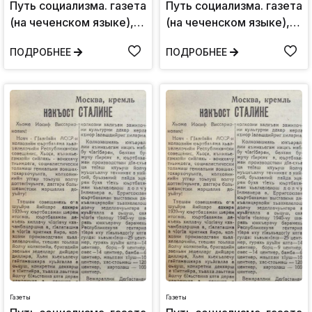
Путь социализма. газета
Путь социализма. газета
(на чеченском языке),
(на чеченском языке),
Воскресенье 7
Четверг 7 ноября,1940:
ПОДРОБНЕЕ
ПОДРОБНЕЕ
ноября,1943: №92(406)
№85(179)
Газеты
Газеты