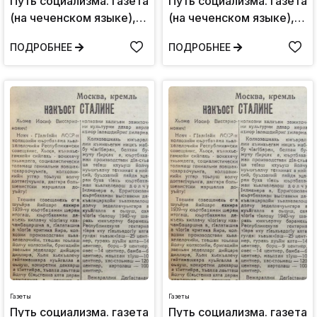
Путь социализма. газета
Путь социализма. газета
(на чеченском языке),
(на чеченском языке),
Вторник 7 ноября,1939:
Суббота 7 июня,1941:
ПОДРОБНЕЕ
ПОДРОБНЕЕ
№80
№42(235)
Газеты
Газеты
Путь социализма. газета
Путь социализма. газета