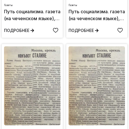
Газеты
Газеты
Путь социализма. газета
Путь социализма. газета
(на чеченском языке),
(на чеченском языке),
Среда 8 марта,1939:
четверг 8 июня,1939:
ПОДРОБНЕЕ
ПОДРОБНЕЕ
№14
№40