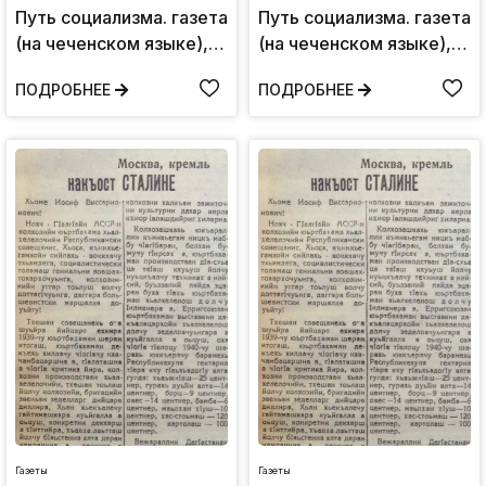
Путь социализма. газета
Путь социализма. газета
(на чеченском языке),
(на чеченском языке),
Суббота 7
Четверг 7 октября,1943:
ПОДРОБНЕЕ
ПОДРОБНЕЕ
сентября,1940:
№88(402)
№79(163)
Газеты
Газеты