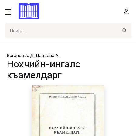
Поиск
Вагапов А. Д, Цацаева А.
Нохчийн-ингалс
къамелдарг